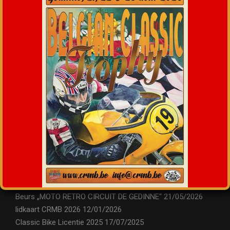
+
25
°
C
Max:
+
28
Min:
+
9
Dim.
Lun.
Mar.
Mer.
NIEUWSARCHIEF
Een onvergetelijk weekend bij de Belgian Classic Trophy !
09/07/2026
Beurs „MOTO RETRO CIRCUIT DE GEDINNE“
21/05/2026
lidkaart CRMB 2026
12/01/2026
Classic Bike Licentie 2025
17/07/2025