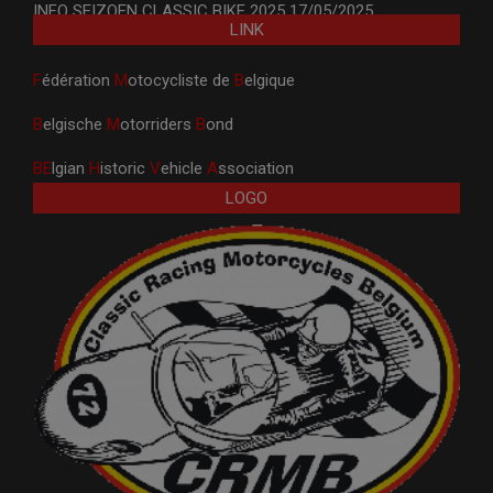
INFO SEIZOEN CLASSIC BIKE 2025
17/05/2025
LINK
F
édération
M
otocycliste de
B
elgique
B
elgische
M
otorriders
B
ond
BE
lgian
H
istoric
V
ehicle
A
ssociation
LOGO