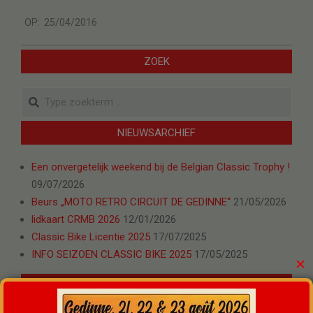
2016-
OP:
25/04/2016
04-
25
ZOEK
Zoeken
NIEUWSARCHIEF
Een onvergetelijk weekend bij de Belgian Classic Trophy !
09/07/2026
Beurs „MOTO RETRO CIRCUIT DE GEDINNE“
21/05/2026
lidkaart CRMB 2026
12/01/2026
Classic Bike Licentie 2025
17/07/2025
INFO SEIZOEN CLASSIC BIKE 2025
17/05/2025
✕
WEER GEDINNE