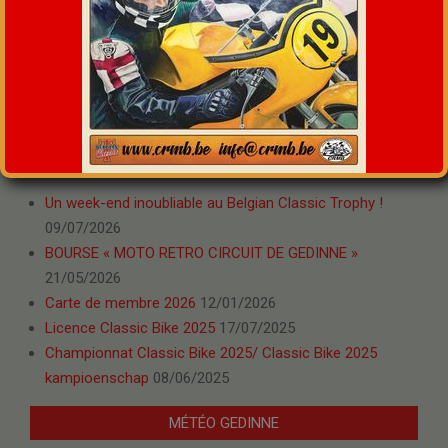
RECHERCHE
Search
ARCHIVES INFOS
Un week-end inoubliable au Belgian Classic Trophy !
09/07/2026
BOURSE « MOTO RETRO CIRCUIT DE GEDINNE »
21/05/2026
Carte de membre 2026
12/01/2026
Licence Classic Bike 2025
17/07/2025
Championnat Classic Bike 2025/ Classic Bike 2025
kampioenschap
08/06/2025
MÉTÉO GEDINNE