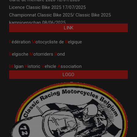
Licence Classic Bike 2025
17/07/2025
Championnat Classic Bike 2025/ Classic Bike 2025
kampioenschap
08/06/2025
LINK
F
édération
M
otocycliste de
B
elgique
B
elgische
M
otorriders
B
ond
BE
lgian
H
istoric
V
ehicle
A
ssociation
LOGO