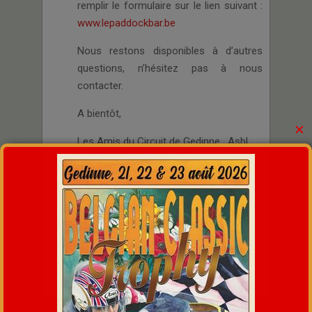
remplir le formulaire sur le lien suivant :
www.lepaddockbar.be
Nous restons disponibles à d’autres
questions, n’hésitez pas à nous
contacter.
A bientôt,
✕
Les Amis du Circuit de Gedinne, Asbl
Site :
www.lepaddockbar.be
E-mail :
lepaddockbar46@gmail.com
Tél : 0032 (0) 497 03 58 32