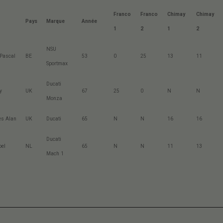
Franco
Franco
Chimay
Chimay
Pays
Marque
Année
1
2
1
2
NSU
Pascal
BE
53
0
25
13
11
Sportmax
Ducati
y
UK
67
25
0
N
N
Monza
es Alan
UK
Ducati
65
N
N
16
16
Ducati
oel
NL
65
N
N
11
13
Mach 1