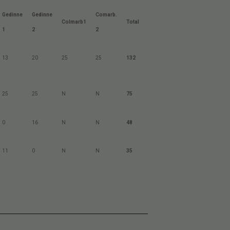
Gedinne
Gedinne
Comarb.
Colmarb1
Total
1
2
2
13
20
25
25
132
25
25
N
N
75
0
16
N
N
48
11
0
N
N
35