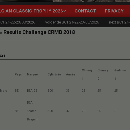
LGIAN CLASSIC TROPHY 2026
CONTACT
PRIVACY
Primary
Navigation
BCT 21-22-23/08/2026
volgende BCT 21-22-23/08/2026
next BCT 21
Menu
 »
Results Challenge CRMB 2018
 Gr1
Chimay
Chimay
Gedinne
Pays
Marque
Cylindrée
Année
1
2
1
 Marc
BE
BSA GS
500
39
25
25
25
BSA
BE
Spares
500
47
20
20
0
Belgium