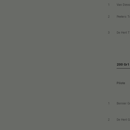
1
Van Dievo
2
Peeters 
3
De Hert T
200 Gr1
Pilote
1
Bernier G
2
De Hert G