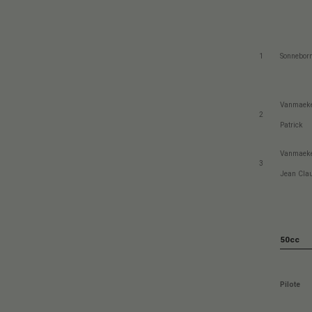
1
Sonneborn
Vanmaeke
2
Patrick
Vanmaeke
3
Jean Cla
50cc
Pilote