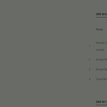
200 Gr2
Pilote
Wilcock C
1
Joseph
2
Scoupe Ell
3
Scoupe Sa
4
Close Mic
250 Gr1