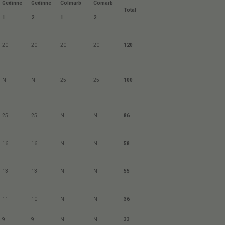
Gedinne
Gedinne
Colmarb
Comarb
Total
1
2
1
2
20
20
20
20
120
N
N
25
25
100
25
25
N
N
86
16
16
N
N
58
13
13
N
N
55
11
10
N
N
36
9
9
N
N
33