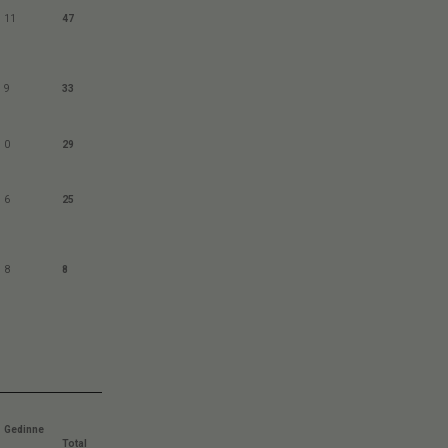
11
47
9
33
0
29
6
25
8
8
Gedinne
Total