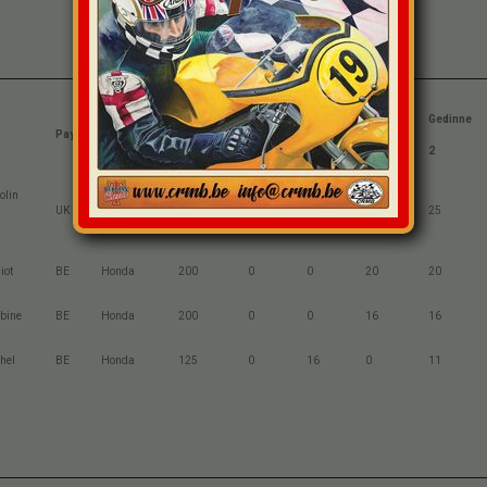
Chimay
Chimay
Gedinne
Gedinne
Pays
Marque
Cylindrée
1
2
1
2
olin
Honda
UK
125
0
25
25
25
MTR
iot
BE
Honda
200
0
0
20
20
bine
BE
Honda
200
0
0
16
16
hel
BE
Honda
125
0
16
0
11