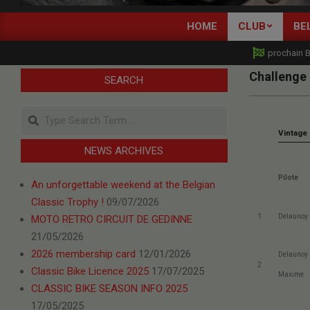
CLASSIC
HOME
CLUB
BE
RACING
prochain 
MOTORCYCLES
Challenge
SEARCH
BELGIUM
Search
Vintage
NEWS ARCHIVES
Pilote
An unforgettable weekend at the Belgian
Classic Trophy !
09/07/2026
1
Delaunoy
MOTO RETRO CIRCUIT DE GEDINNE
21/05/2026
2026 membership card
12/01/2026
Delaunoy
2
Classic Bike Licence 2025
17/07/2025
Maxime
CLASSIC BIKE SEASON INFO 2025
17/05/2025