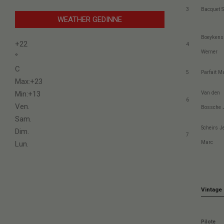
3
Bacquet 
WEATHER GEDINNE
Boeykens
+
22
4
Werner
°
C
5
Parfait M
Max:
+
23
Min:
+
13
Van den
6
Ven.
Bossche 
Sam.
Scheirs J
Dim.
7
Lun.
Marc
Vintage
Pilote