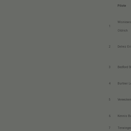
Pilote
Wisniows
1
Oldrich
2
Delrez Eri
3
Bedford S
4
Burtner L
5
Vereecken
6
Kennis Ba
7
Terwinge