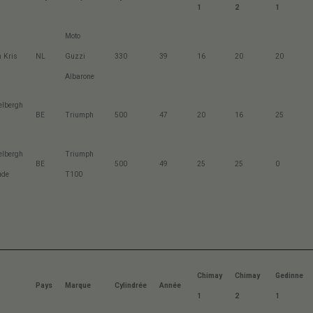
1
2
1
Moto
 Kris
NL
Guzzi
330
39
16
20
20
Albarone
lbergh
BE
Triumph
500
47
20
16
25
lbergh
Triumph
BE
500
49
25
25
0
ude
T100
Chimay
Chimay
Gedinne
Pays
Marque
Cylindrée
Année
1
2
1