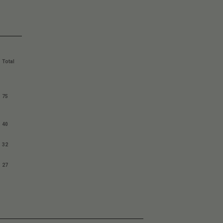
Total
75
40
32
27