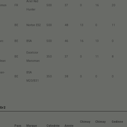
Ariel Red
Simon
FR
500
37
0
16
20
Hunter
BE
Norton ES2
500
48
13
0
11
arc
BE
BSA
500
46
16
13
0
Excelsior
BE
350
37
0
11
8
Jean
Manxman
ean-
BSA
BE
350
38
0
0
0
M20/B31
 Gr2
Chimay
Chimay
Gedinne
Pays
Marque
Cylindrée
Année