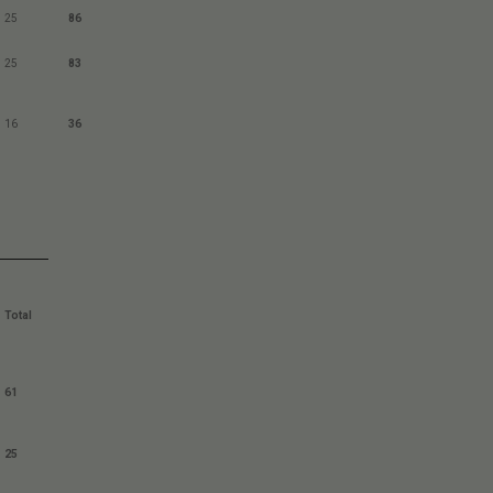
25
86
25
83
16
36
Total
61
25