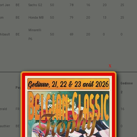
ort Jan
BE
Sachs G2
50
78
16
20
25
Tom
BE
Honda MB
50
79
20
13
25
Minarelli
hibault
BE
50
69
20
0
0
P6
x
Chimay
Chimay
Gedinne
Gedinne
Pays
Marque
Cylindrée
1
2
1
2
Gauthier
erald
FR
125
25
20
0
16
GA2
authier
BE
Minarelli
125
0
25
0
0