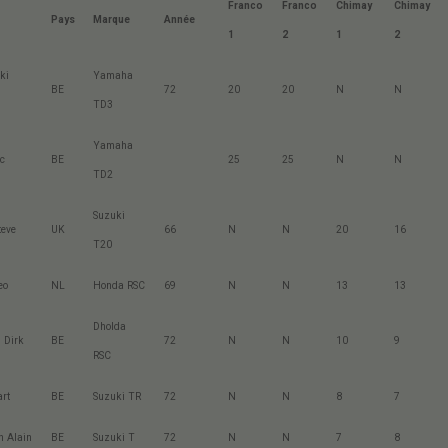
Franco
Franco
Chimay
Chimay
Pays
Marque
Année
1
2
1
2
ki
Yamaha
BE
72
20
20
N
N
TD3
Yamaha
c
BE
25
25
N
N
TD2
Suzuki
teve
UK
66
N
N
20
16
T20
eo
NL
Honda RSC
69
N
N
13
13
Dholda
 Dirk
BE
72
N
N
10
9
RSC
rt
BE
Suzuki TR
72
N
N
8
7
n Alain
BE
Suzuki T
72
N
N
7
8