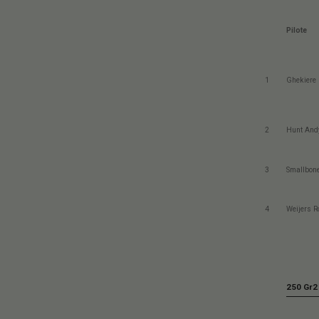
Pilote
1
Ghekiere 
2
Hunt And
3
Smallbon
4
Weijers R
250 Gr2