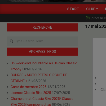
CLASSIC
START
CLUB
RACING
prochain 
MOTORCYCLES
17 mai 20
RECHERCHE
BELGIUM
Search
2025-
ARCHIVES INFOS
05-
17
Un week-end inoubliable au Belgian Classic
Trophy !
09/07/2026
BOURSE « MOTO RETRO CIRCUIT DE
GEDINNE »
21/05/2026
Carte de membre 2026
12/01/2026
Cla
Licence Classic Bike 2025
17/07/2025
Championnat Classic Bike 2025/ Classic
Bike 2025 kampioenschap
08/06/2025