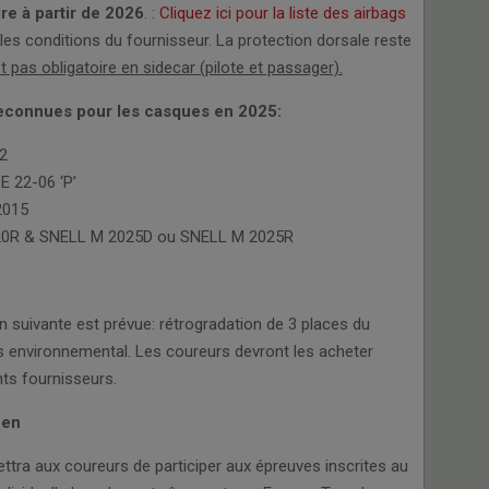
ire à partir de 2026
. :
Cliquez ici pour la liste des airbags
t les conditions du fournisseur. La protection dorsale reste
st pas obligatoire en sidecar (pilote et passager).
reconnues pour les casques en 2025:
2
E 22-06 ‘P’
2015
0R & SNELL M 2025D ou SNELL M 2025R
on suivante est prévue: rétrogradation de 3 places du
s environnemental. Les coureurs devront les acheter
ts fournisseurs.
pen
mettra aux coureurs de participer aux épreuves inscrites au