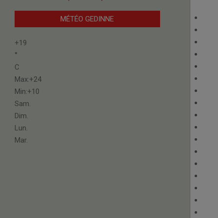
MÉTÉO GEDINNE
+
19
°
C
Max:
+
24
Min:
+
10
Sam.
Dim.
Lun.
Mar.