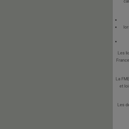
ca
lor
Les l
France
La FMB
et lo
Les de