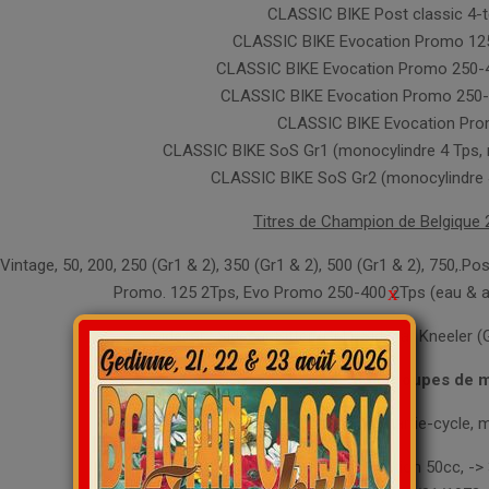
CLASSIC BIKE Post classic 4-
CLASSIC BIKE Evocation Promo 125 
CLASSIC BIKE Evocation Promo 250-40
CLASSIC BIKE Evocation Promo 250-40
CLASSIC BIKE Evocation Pro
CLASSIC BIKE SoS Gr1 (monocylindre 4 Tps, m
CLASSIC BIKE SoS Gr2 (monocylindre 4
Titres de Champion de Belgique 2
Vintage, 50, 200, 250 (Gr1 & 2), 350 (Gr1 & 2), 500 (Gr1 & 2), 750,.P
x
Promo. 125 2Tps, Evo Promo 250-400 2Tps (eau & ai
Sidecar :
Sidecar Sitter (Gr1), Sidecar Kneeler (
Période des groupes de m
La période est déterminée par la partie (partie-cycle, 
Classic: jusqu’au 31/12/1972 (Exception 50cc, -