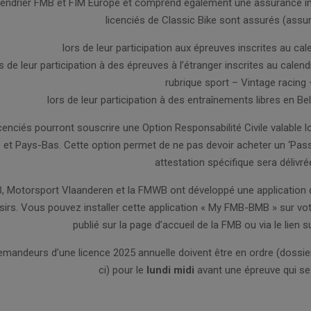
lendrier FMB et FIM Europe et comprend également une assurance ind
licenciés de Classic Bike sont assurés (assura
lors de leur participation aux épreuves inscrites au cal
s de leur participation à des épreuves à l’étranger inscrites au calen
rubrique sport – Vintage racing
lors de leur participation à des entraînements libres en B
icenciés pourront souscrire une Option Responsabilité Civile valable 
 et Pays-Bas. Cette option permet de ne pas devoir acheter un ‘Pass
attestation spécifique sera délivré
, Motorsport Vlaanderen et la FMWB ont développé une application d
isirs. Vous pouvez installer cette application « My FMB-BMB » sur vot
publié sur la page d’accueil de la FMB ou via le lien s
mandeurs d’une licence 2025 annuelle doivent être en ordre (dossier
ci) pour le
lundi midi
avant une épreuve qui se