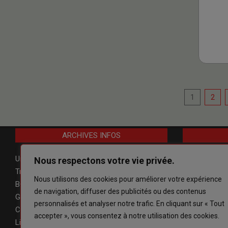
Paginat
1
2
des
publicat
ARCHIVES INFOS
Un week-end inoubliable au Belgian Classic
F
édération
M
Nous respectons votre vie privée.
Trophy !
09/07/2026
B
elgische
M
o
Nous utilisons des cookies pour améliorer votre expérience
BOURSE « MOTO RETRO CIRCUIT DE
de navigation, diffuser des publicités ou des contenus
GEDINNE »
21/05/2026
BE
lgian
H
isto
personnalisés et analyser notre trafic. En cliquant sur « Tout
Carte de membre 2026
12/01/2026
accepter », vous consentez à notre utilisation des cookies.
Licence Classic Bike 2025
17/07/2025