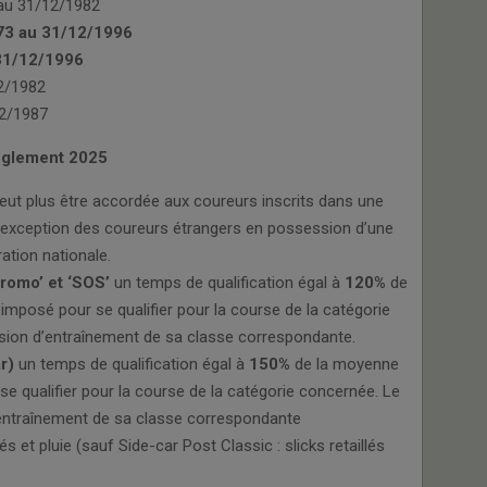
 au 31/12/1982
73 au 31/12/1996
31/12/1996
12/1982
12/1987
èglement 2025
 peut plus être accordée aux coureurs inscrits dans une
l’exception des coureurs étrangers en possession d’une
ation nationale.
promo’ et ‘SOS’
un temps de qualification égal à
120%
de
imposé pour se qualifier pour la course de la catégorie
ession d’entraînement de sa classe correspondante.
ar)
un temps de qualification égal à
150%
de la moyenne
se qualifier pour la course de la catégorie concernée. Le
d’entraînement de sa classe correspondante
és et pluie (sauf Side-car Post Classic : slicks retaillés