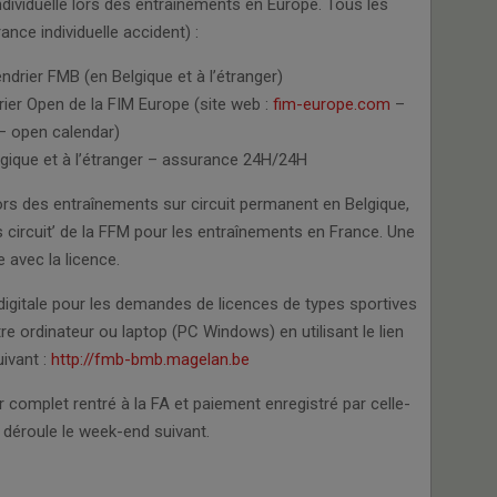
ividuelle lors des entraînements en Europe. Tous les
nce individuelle accident) :
endrier FMB (en Belgique et à l’étranger)
drier Open de la FIM Europe (site web :
fim-europe.com
–
 – open calendar)
elgique et à l’étranger – assurance 24H/24H
lors des entraînements sur circuit permanent en Belgique,
 circuit’ de la FFM pour les entraînements en France. Une
e avec la licence.
igitale pour les demandes de licences de types sportives
re ordinateur ou laptop (PC Windows) en utilisant le lien
uivant :
http://fmb-bmb.magelan.be
 complet rentré à la FA et paiement enregistré par celle-
 déroule le week-end suivant.