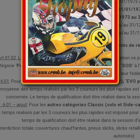
Post Classic: du 01/01/1973
Evocation Promo
:
du 01/01/19
SoS
: du 01/01/1973 au 
Parade: jusqu’au 31/
Sidecar: jusqu’au 31/
Principaux changements de r
rt
01.02. Licences ‘1 manifestation
’ : La licence 1 manifestation ne
tégorie ‘
Post Classic (solo et Side-car), ‘EVO promo’ et ‘SOS’
à 
licence annuelle dans leur fédér
 6.01
: Pour
les catégories
Post Classic (solo et Side-car), ‘EVO 
 moyenne des temps réalisés par les 3 coureurs les plus rapides est 
concernée. Le temps de qualification doit être réalisé dans la s
 . 6.01 – ajout
: Pour les
autres catégories
Classic (solo et Side-c
 temps réalisés par les 3 coureurs les plus rapides est imposé pour 
temps de qualification doit être réalisé dans la session 
nterdiction totale couvertures chauffantes, pneus slicks, slicks retaill
autorisés)