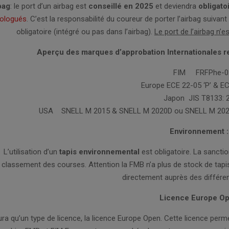
bag
: le port d’un airbag est
conseillé en 2025
et deviendra
obligato
ologués
. C’est la responsabilité du coureur de porter l’airbag suivan
obligatoire (intégré ou pas dans l’airbag).
Le port de l’airbag n’e
Aperçu des marques d’approbation Internationales 
FIM FRFPhe-0
Europe ECE 22-05 ‘P’ & EC
Japon JIS T8133: 
USA SNELL M 2015 & SNELL M 2020D ou SNELL M 202
Environnement :
L’utilisation d’un
tapis environnemental
est obligatoire. La sancti
classement des courses. Attention la FMB n’a plus de stock de tapi
directement auprès des différen
Licence Europe O
 aura qu’un type de licence, la licence Europe Open. Cette licence per