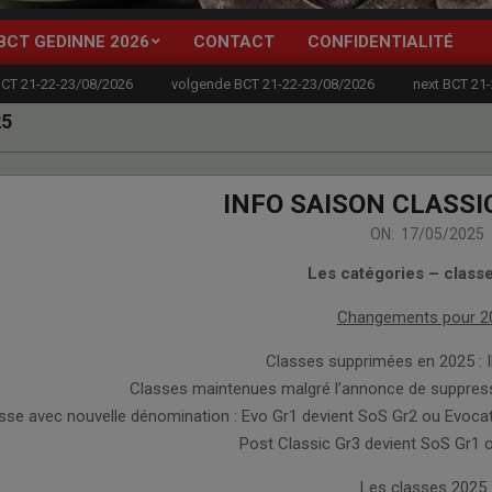
BCT GEDINNE 2026
CONTACT
CONFIDENTIALITÉ
Primary
Navigation
BCT 21-22-23/08/2026
volgende BCT 21-22-23/08/2026
next BCT 21
Menu
25
INFO SAISON CLASSIC
ON:
17/05/2025
Les catégories – class
Changements pour 2
Classes supprimées en 2025 : 
Classes maintenues malgré l’annonce de suppress
sse avec nouvelle dénomination : Evo Gr1 devient SoS Gr2 ou Evoca
Post Classic Gr3 devient SoS Gr1
Les classes 2025 