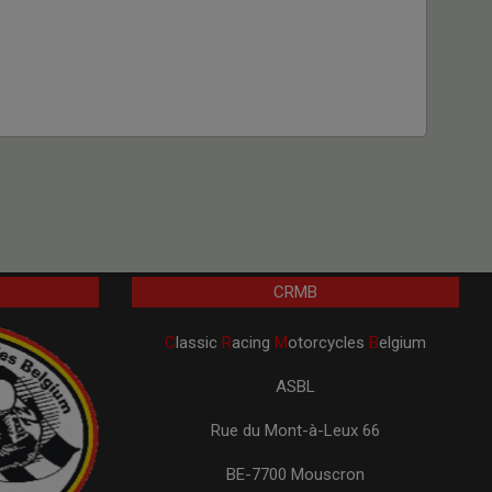
CRMB
C
lassic
R
acing
M
otorcycles
B
elgium
ASBL
Rue du Mont-à-Leux 66
BE-7700 Mouscron